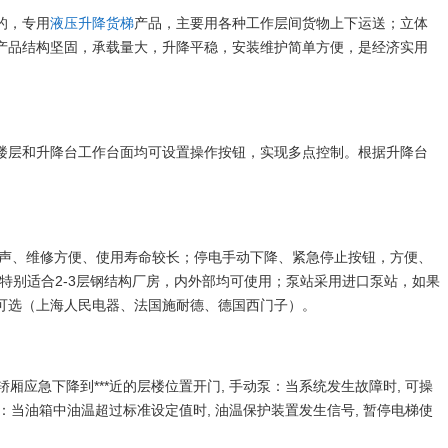
的，专用
液压升降货梯
产品，主要用各种工作层间货物上下运送；立体
产品结构坚固，承载量大，升降平稳，安装维护简单方便，是经济实用
楼层和升降台工作台面均可设置操作按钮，实现多点控制。根据升降台
无噪声、维修方便、使用寿命较长；停电手动下降、紧急停止按钮，方便、
；特别适合2-3层钢结构厂房，内外部均可使用；泵站采用进口泵站，如果
可选（上海人民电器、法国施耐德、德国西门子）。
应急下降到***近的层楼位置开门, 手动泵：当系统发生故障时, 可操
：当油箱中油温超过标准设定值时, 油温保护装置发生信号, 暂停电梯使