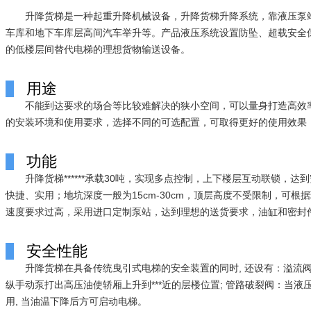
升降货梯是一种起重升降机械设备，升降货梯升降系统，靠液压泵
车库和地下车库层高间汽车举升等。产品液压系统设置防坠、超载安全
的低楼层间替代电梯的理想货物输送设备。
用途
不能到达要求的场合等比较难解决的狭小空间，可以量身打造高效
的安装环境和使用要求，选择不同的可选配置，可取得更好的使用效果
功能
升降货梯******承载30吨，实现多点控制，上下楼层互动联
快捷、实用；地坑深度一般为15cm-30cm，顶层高度不受限制，可
速度要求过高，采用进口定制泵站，达到理想的送货要求，油缸和密封
安全性能
升降货梯在具备传统曳引式电梯的安全装置的同时, 还设有：溢流阀
纵手动泵打出高压油使轿厢上升到***近的层楼位置; 管路破裂阀：当
用, 当油温下降后方可启动电梯。