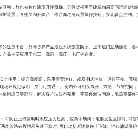
站驱动，故也被称作液压升降货梯。升降货梯用于建筑物层高间运送货物
保护装置，各楼层和升降台工作台面均可设置操作按钮，实现多点控制。
率的送货平台，升降货梯产品液压系统设置防坠、上下层门互动连锁，各
，产品主要应用于化工、高温、高压、电厂等企业。
锁，达到安全使用；提升高度高，采用旁置油缸、或双测式油缸，运行平稳、
根据现场环境定做用；层门可贯通，厂房内外可相互戳开，方便、节省空间
件采用进口零部件，解决客户油压不稳定，零部件漏油问题，电器零部件
：可防止上行运动时系统压力过高，应急手动阀：电源发生故障时, 可使轿厢
液压系统管路破裂轿厢失速下降时, 可自动切断油路停止下降。油箱油温保护