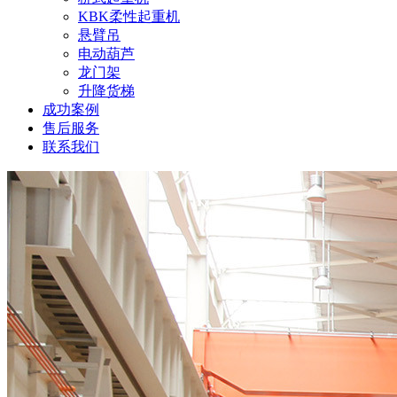
KBK柔性起重机
悬臂吊
电动葫芦
龙门架
升降货梯
成功案例
售后服务
联系我们