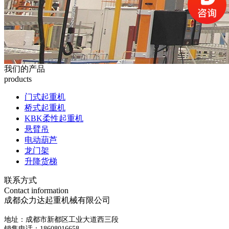
我们的产品
products
门式起重机
桥式起重机
KBK柔性起重机
悬臂吊
电动葫芦
龙门架
升降货梯
联系方式
Contact information
成都众力达起重机械有限公司
地址：成都市新都区工业大道西三段
销售电话：18608016658