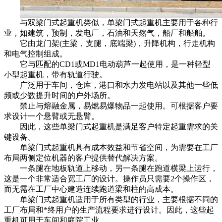
与双梁门式起重机类似，单梁门式起重机主要用于各种行
业，如建筑，预制，发电厂，石油和天然气，船厂和船舶。
它由龙门架(主梁，支腿，底端梁)，升降机构，行走机构
和电气控制组成。
它与匹配的CD1或MD1电动葫芦一起使用，是一种轻型
小型起重机，带有轨道行驶。
广泛用于车间，仓库，港口和水力发电站以及其他一些低
频或少数提升时间的户外场所。
禁止与熔融金属，易燃易爆物品一起使用。可根据客户要
求设计一个悬臂或无悬臂。
因此，这些单梁门式起重机是满足客户特定起重需求的关
键设备。
单梁门式起重机具有成本效益和节省空间，为需要在工厂
布局两侧定位机器的客户提供替代解决方案。
一条腿在地板轨道上移动，另一条腿在跑道横梁上运行，
这是一个非常适合宽工厂的设计。操作员只需要2个操作区，
而无需在工厂中心建造连续跑道梁和柱的高成本。
单梁门式起重机适用于所有类型的行业，主要根据不同的
工厂布局和*终用户的生产流程要求进行设计。因此，这些起
重机可用于车间和庭院工业。