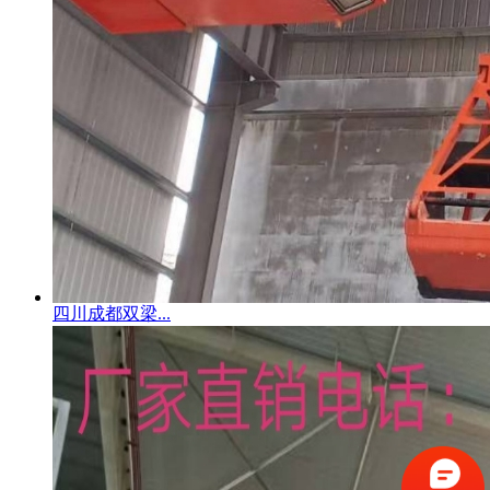
四川成都双梁...