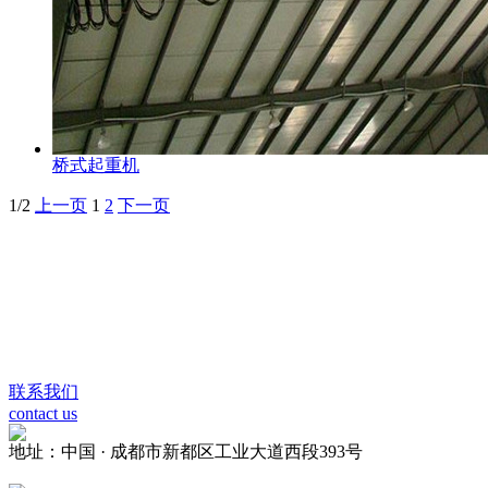
桥式起重机
1/2
上一页
1
2
下一页
联系我们
contact us
地址：中国 · 成都市新都区工业大道西段393号