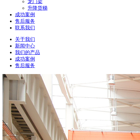
龙门架
升降货梯
成功案例
售后服务
联系我们
关于我们
新闻中心
我们的产品
成功案例
售后服务