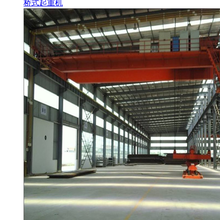
桥式起重机