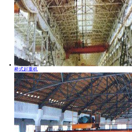
桥式起重机